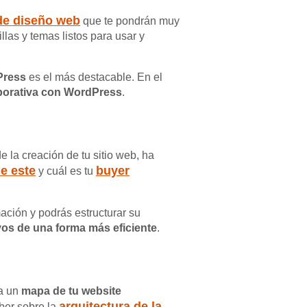
de diseño web
que te pondrán muy
illas y temas listos para usar y
Press
es el más destacable. En el
porativa con WordPress
.
 la creación de tu sitio web, ha
de este
buyer
y cuál es tu
ación y podrás estructurar su
vos de una forma más eficiente
.
ra un
mapa de tu website
arquitectura de la
ber sobre la