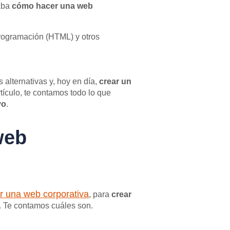
taba
cómo hacer una web
programación (HTML) y otros
alternativas y, hoy en día,
crear un
rtículo, te contamos todo lo que
vo
.
web
r una web corporativa
, para
crear
s. Te contamos cuáles son.